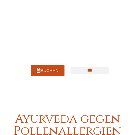
springen
BUCHEN
Unser Haus
Ayurveda gegen
Pollenallergien