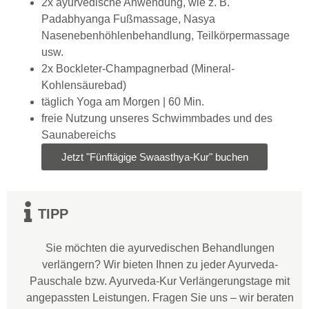
2x ayurvedische Anwendung, wie z. B.
Padabhyanga Fußmassage, Nasya
Nasenebenhöhlenbehandlung, Teilkörpermassage
usw.
2x Bockleter-Champagnerbad (Mineral-
Kohlensäurebad)
täglich Yoga am Morgen | 60 Min.
freie Nutzung unseres Schwimmbades und des
Saunabereichs
Jetzt "Fünftägige Swaasthya-Kur" buchen
TIPP
Sie möchten die ayurvedischen Behandlungen
verlängern? Wir bieten Ihnen zu jeder Ayurveda-
Pauschale bzw. Ayurveda-Kur Verlängerungstage mit
angepassten Leistungen. Fragen Sie uns – wir beraten